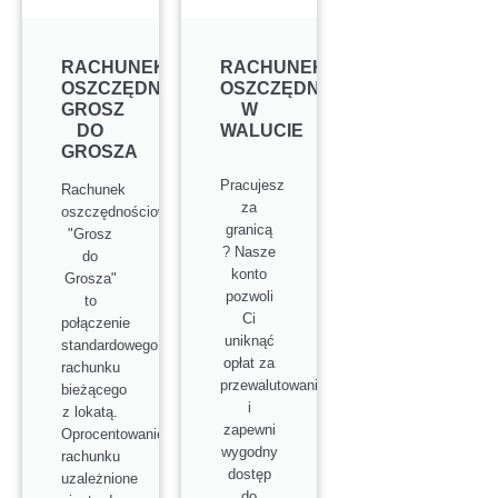
RACHUNEK
RACHUNEK
OSZCZĘDNOŚCIOWY
OSZCZĘDNOŚCIOWY
GROSZ
W
DO
WALUCIE
GROSZA
Pracujesz
Rachunek
za
oszczędnościowy
granicą
"Grosz
? Nasze
do
konto
Grosza"
pozwoli
to
Ci
połączenie
uniknąć
standardowego
opłat za
rachunku
przewalutowanie
bieżącego
i
z lokatą.
zapewni
Oprocentowanie
wygodny
rachunku
dostęp
uzależnione
do