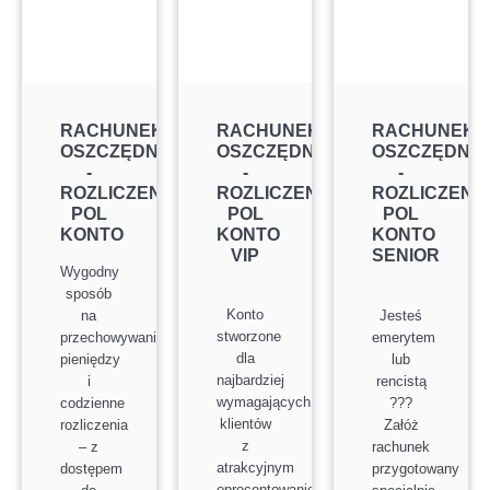
RACHUNEK
RACHUNEK
RACHUNEK
OSZCZĘDNOŚCIOWO
OSZCZĘDNOŚCIOWO
OSZCZĘDNO
-
-
-
ROZLICZENIOWY
ROZLICZENIOWY
ROZLICZENI
POL
POL
POL
KONTO
KONTO
KONTO
VIP
SENIOR
Wygodny
sposób
Konto
na
Jesteś
stworzone
przechowywanie
emerytem
dla
pieniędzy
lub
najbardziej
i
rencistą
wymagających
codzienne
???
klientów
rozliczenia
Załóż
z
– z
rachunek
atrakcyjnym
dostępem
przygotowany
oprocentowaniem.