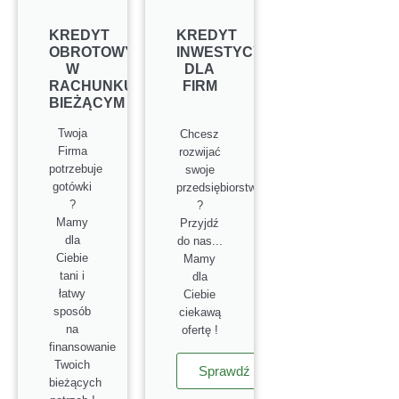
KREDYT
KREDYT
OBROTOWY
INWESTYCYJNY
W
DLA
RACHUNKU
FIRM
BIEŻĄCYM
Twoja
Chcesz
Firma
rozwijać
potrzebuje
swoje
gotówki
przedsiębiorstwo
?
?
Mamy
Przyjdź
dla
do nas...
Ciebie
Mamy
tani i
dla
łatwy
Ciebie
sposób
ciekawą
na
ofertę !
finansowanie
Twoich
Sprawdź
bieżących